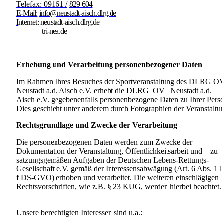
Telefax: 09161 /
829 604
E-Mail:
info@neustadt-aisch.dlrg.de
I
n
ternet: neustadt-aisch.dlrg.de
tri-nea.de
Erhebung und Verarbeitung personenbezogener Daten
Im Rahmen Ihres Besuches der Sportveranstaltung des DLRG O
Neustadt a.d. Aisch e.V. erhebt die DLRG OV Neustadt a.d.
Aisch e.V. gegebenenfalls personenbezogene Daten zu Ihrer Pers
Dies geschieht unter anderem durch Fotographien der Veranstaltu
Rechtsgrundlage und Zwecke der Verarbeitung
Die personenbezogenen Daten werden zum Zwecke der
Dokumentation der Veranstaltung,
Öffentlich
keitsarbeit und
zu
satzungsgemäßen Aufgaben der Deutschen Lebens-Rettungs-
Gesellschaft e.V. gemäß der Interessensabwägung (Art. 6 Abs. 1 li
f DS-GVO) erhoben und verarbeitet. Die weiteren einschlägigen
Rechtsvorschriften, wie z.B. § 23 KUG, werden hierbei beachtet.
Unsere berechtigten Interessen sind u.a.: