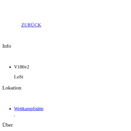
ZURÜCK
Info
V186v2
LoSt
Lokation
Wettkampfstätte
Über